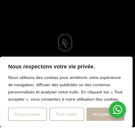
Nous respectons votre vie privée.
Nous utilisons des cookies pour améliorer votre expérience
de navigation, diffuser des publicités ou des contenus
Русский
Français
personnalisés et analyser notre trafic. En cliquant sur « Tout
accepter », vous consentez à notre utilisation des cookies.
BELGRAVIA MANUCURE RUSSE
Personnaliser
Tout rejeter
Accepter tout
17 RUE DE CHAILLOT, 75116 PARIS, FRANCE