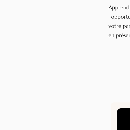
Apprendr
opportu
votre par
en prése