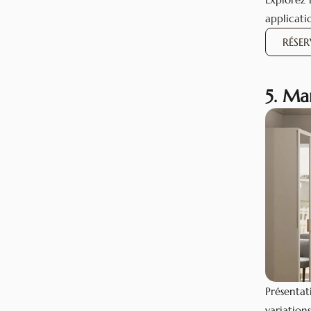
applicati
RÉSE
5. Ma
Présentat
variations