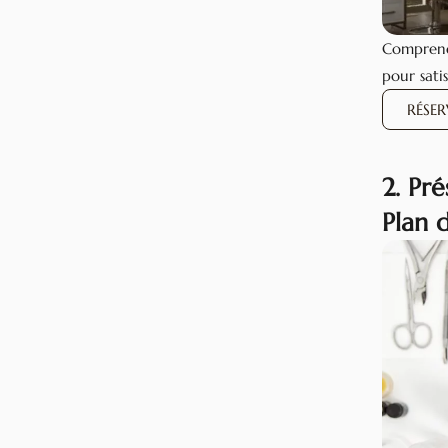
Comprendr
pour satis
RÉSE
2. Pr
Plan d