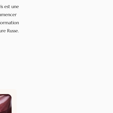
s est une
ommencer
 formation
re Russe.