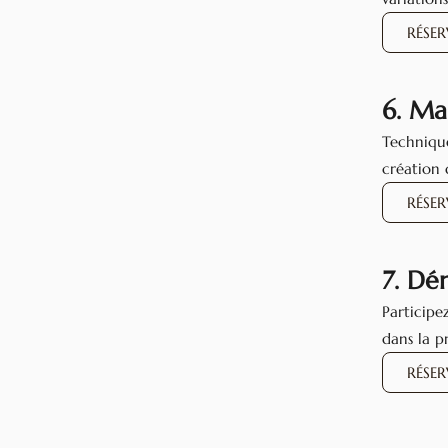
RÉSE
6. Ma
Technique
création 
RÉSE
7. Dé
Participe
dans la p
RÉSE