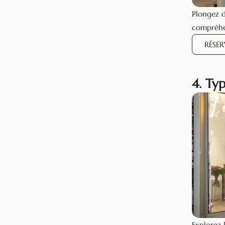
Plongez d
compréhe
RÉSE
4. Ty
Explorez 