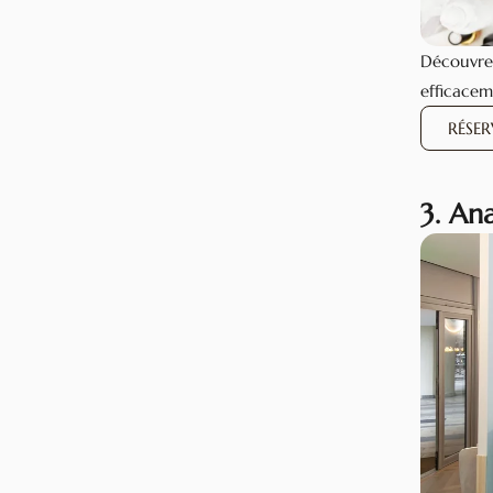
Découvrez
efficacem
RÉSE
3. An