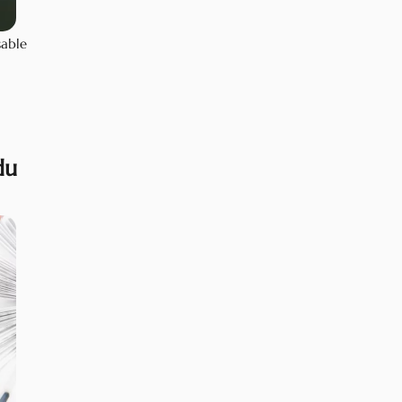
sable
du