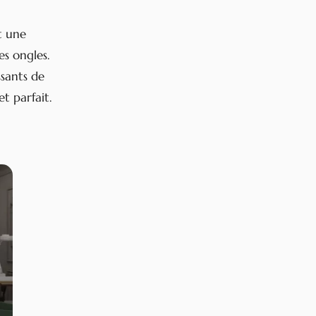
t une
es ongles.
ssants de
t parfait.