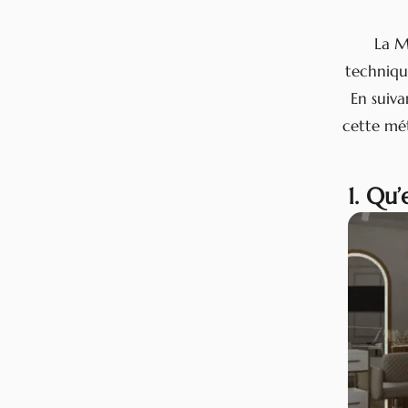
La M
technique
En suiva
cette mét
1. Qu