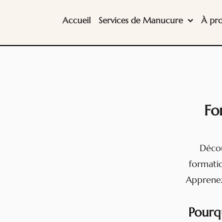
Accueil
Services de Manucure
À pr
Fo
Décou
formatio
Apprenez
Pourq