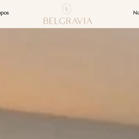
opos
No