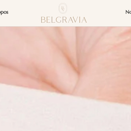
opos
No