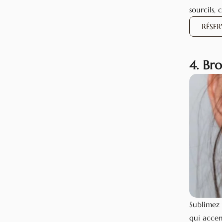
sourcils, 
RÉSE
4. Br
Sublimez 
qui accen