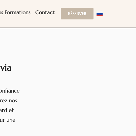
s Formations
Contact
RÉSERVER
via
onfiance
rez nos
ard et
our une