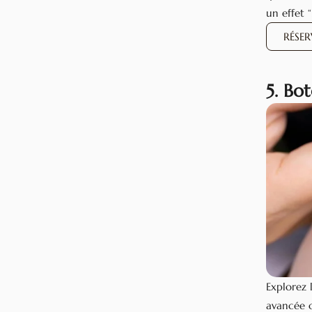
un effet 
RÉSE
5. Bo
Explorez 
avancée o