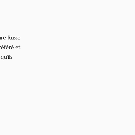
ure Russe
référé et
qu’ils