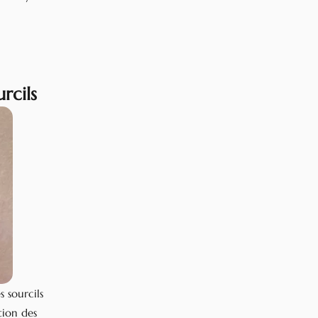
rcils
 sourcils
tion des