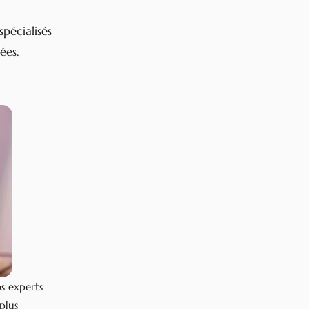
pécialisés
ées.
s experts
plus