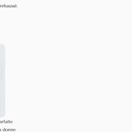
 rehaussé.
arfaite
ls donne