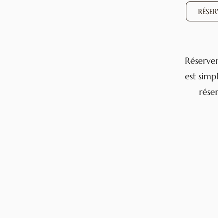
RÉSE
Réserver
est simp
réser