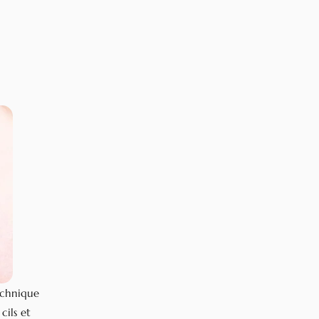
echnique
cils et