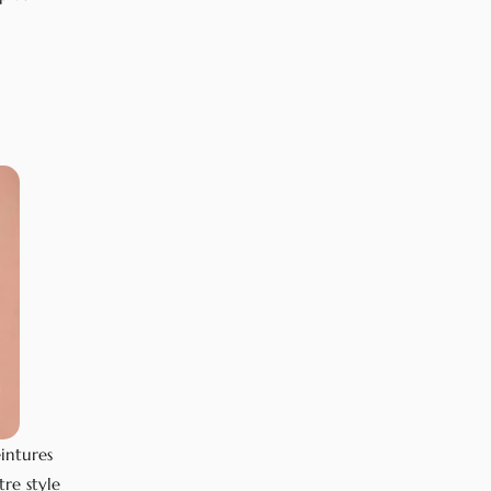
eintures
re style