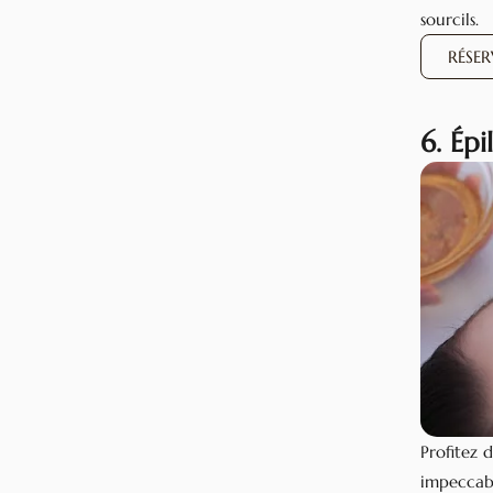
sourcils.
RÉSE
6. Épi
Profitez 
impeccabl