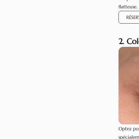
flatteuse.
RÉSE
2. Co
Optez pou
spécialem