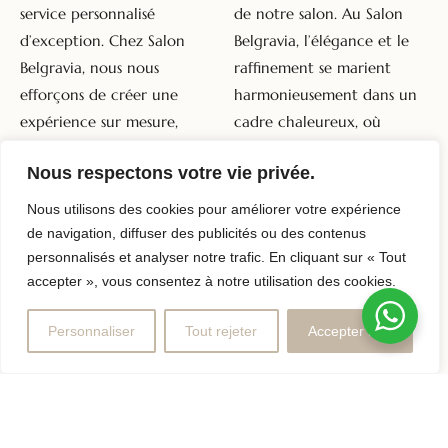
service personnalisé
de notre salon. Au Salon
d’exception. Chez Salon
Belgravia, l’élégance et le
Belgravia, nous nous
raffinement se marient
efforçons de créer une
harmonieusement dans un
expérience sur mesure,
cadre chaleureux, où
adaptée à vos besoins et
chaque détail est
Nous respectons votre vie privée.
préférences, pour vous
méticuleusement pensé
offrir un voyage unique et
pour votre confort et votre
Nous utilisons des cookies pour améliorer votre expérience
satisfaisant dans notre
bien-être. Plongez dans une
de navigation, diffuser des publicités ou des contenus
univers de la manucure
ambiance luxueuse qui vous
personnalisés et analyser notre trafic. En cliquant sur « Tout
accepter », vous consentez à notre utilisation des cookies.
russe à Paris.
permettra de savourer
pleinement votre
Personnaliser
Tout rejeter
Accepter tout
parenthèse beauté.